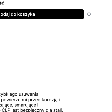
ść
odaj do koszyka
zybkiego usuwania
owierzchni przed korozją i
jące, smarujące i
LP jest bezpieczny dla stali,