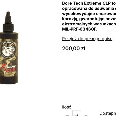
Bore Tech Extreme CLP to
opracowana do usuwania 
wysokowydajne smarowani
korozją, gwarantując beza
ekstremalnych warunkach.
MIL‑PRF‑63460F.
Przejdź do pełnego opisu
Cena
200,00 zł
Wybierz wariant produk
Poszczególne warianty mog
*
Rozmiar
Wybierz
Ilość
Dostępn
szt.