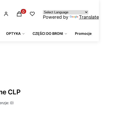
Produkty w koszyku: 0. Zobacz szczegóły
Powered by
Translate
OPTYKA
CZĘŚCI DO BRONI
Promocje
me CLP
nzje: 0)