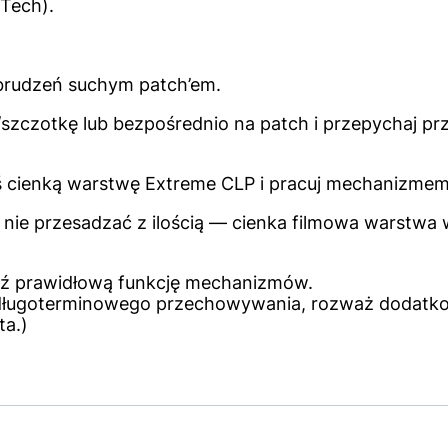
‑Tech).
brudzeń suchym patch’em.
szczotkę lub bezpośrednio na patch i przepychaj prze
ś cienką warstwę Extreme CLP i pracuj mechanizmem
nie przesadzać z ilością — cienka filmowa warstwa
dź prawidłową funkcję mechanizmów.
z długoterminowego przechowywania, rozważ dodatk
a.)