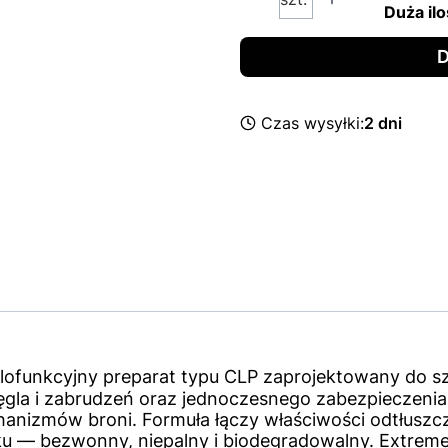
Duża ilo
D
Czas wysyłki:
2 dni
lofunkcyjny preparat typu CLP zaprojektowany do s
a i zabrudzeń oraz jednoczesnego zabezpieczenia p
nizmów broni. Formuła łączy właściwości odtłuszcza
 — bezwonny, niepalny i biodegradowalny. Extreme C