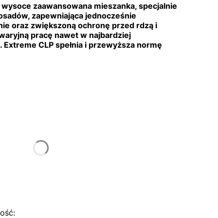
 wysoce zaawansowana mieszanka, specjalnie
osadów, zapewniająca jednocześnie
e oraz zwiększoną ochronę przed rdzą i
waryjną pracę nawet w najbardziej
 Extreme CLP spełnia i przewyższa normę
tu:
ą różnić się ceną
ość: