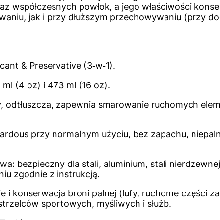
oraz współczesnych powłok, a jego właściwości konse
waniu, jak i przy dłuższym przechowywaniu (przy 
cant & Preservative (3‑w‑1).
ml (4 oz) i 473 ml (16 oz).
y, odtłuszcza, zapewnia smarowanie ruchomych ele
rdous przy normalnym użyciu, bez zapachu, niepaln
a: bezpieczny dla stali, aluminium, stali nierdzewnej
u zgodnie z instrukcją.
e i konserwacja broni palnej (lufy, ruchome części
a strzelców sportowych, myśliwych i służb.