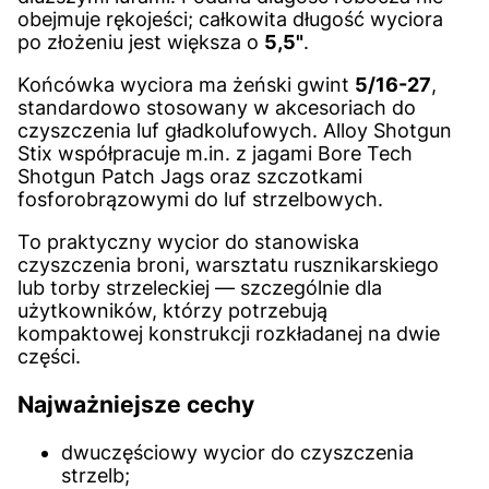
obejmuje rękojeści; całkowita długość wyciora
po złożeniu jest większa o
5,5"
.
Końcówka wyciora ma żeński gwint
5/16-27
,
standardowo stosowany w akcesoriach do
czyszczenia luf gładkolufowych. Alloy Shotgun
Stix współpracuje m.in. z jagami Bore Tech
Shotgun Patch Jags oraz szczotkami
fosforobrązowymi do luf strzelbowych.
To praktyczny wycior do stanowiska
czyszczenia broni, warsztatu rusznikarskiego
lub torby strzeleckiej — szczególnie dla
użytkowników, którzy potrzebują
kompaktowej konstrukcji rozkładanej na dwie
części.
Najważniejsze cechy
dwuczęściowy wycior do czyszczenia
strzelb;