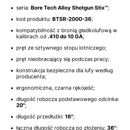
seria:
Bore Tech Alloy Shotgun Stix™
;
kod produktu:
BTSR-2000-36
;
kompatybilność z bronią gładkolufową w
kalibrach od
.410 do 10 GA
;
pręt ze sztywnego stopu lotniczego;
pręt nieobracający się podczas pracy;
konstrukcja bezpieczna dla lufy według
producenta;
ergonomiczna, czarna rękojeść;
długość robocza podstawowego odcinka:
20"
;
długość przedłużki:
16"
;
łączna długość robocza po złożeniu:
36"
;