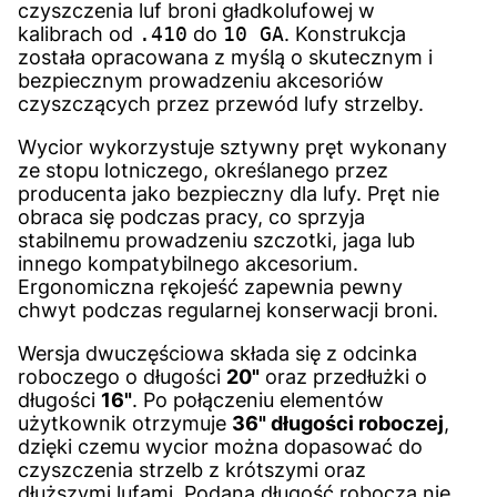
czyszczenia luf broni gładkolufowej w
kalibrach od
.410
do
10 GA
. Konstrukcja
została opracowana z myślą o skutecznym i
bezpiecznym prowadzeniu akcesoriów
czyszczących przez przewód lufy strzelby.
Wycior wykorzystuje sztywny pręt wykonany
ze stopu lotniczego, określanego przez
producenta jako bezpieczny dla lufy. Pręt nie
obraca się podczas pracy, co sprzyja
stabilnemu prowadzeniu szczotki, jaga lub
innego kompatybilnego akcesorium.
Ergonomiczna rękojeść zapewnia pewny
chwyt podczas regularnej konserwacji broni.
Wersja dwuczęściowa składa się z odcinka
roboczego o długości
20"
oraz przedłużki o
długości
16"
. Po połączeniu elementów
użytkownik otrzymuje
36" długości roboczej
,
dzięki czemu wycior można dopasować do
czyszczenia strzelb z krótszymi oraz
dłuższymi lufami. Podana długość robocza nie