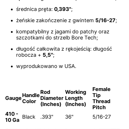
średnica pręta:
0,393"
;
żeńskie zakończenie z gwintem
5/16-27
;
kompatybilny z jagami do patchy oraz
szczotkami do strzelb Bore Tech;
długość całkowita z rękojeścią: długość
robocza +
5,5"
;
wyprodukowano w USA.
Female
Rod
Working
Handle
Tip
Gauge
Diameter
Length
Color
Thread
(Inches)
(Inches)
Pitch
410 -
Black
.393"
36"
5/16-27
10 Ga