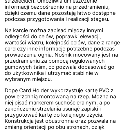
strzeleckich. Umożliwia umieszczenie
informacji bezpośrednio na przedramieniu,
dzięki czemu dane pozostają łatwo dostępne
podczas przygotowania i realizacji stage’u.
Na karcie można zapisać między innymi
odległości do celów, poprawki elewacji,
wartości wiatru, kolejność celów, dane z range
card czy inne informacje potrzebne podczas
prowadzenia ognia. Nośnik mocowany jest na
przedramieniu za pomocą regulowanych
gumowych taśm, co pozwala dopasować go
do użytkownika i utrzymać stabilnie w
wybranym miejscu.
Dope Card Holder wykorzystuje kartę PVC z
powierzchnią montowaną na rzep. Można na
niej pisać markerem suchościeralnym, a po
zakończeniu strzelania usunąć zapiski i
przygotować kartę do kolejnego użycia.
Konstrukcja jest obustronna oraz pozwala na
zmianę orientacji po obu stronach, dzięki