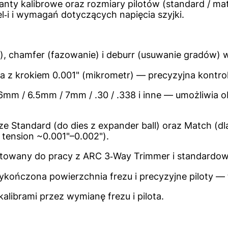
anty kalibrowe oraz rozmiary pilotów (standard / m
‑i i wymagań dotyczących napięcia szyjki.
ie), chamfer (fazowanie) i deburr (usuwanie gradów) 
ia z krokiem 0.001" (mikrometr) — precyzyjna kontrola
 6mm / 6.5mm / 7mm / .30 / .338 i inne — umożliwia 
rze Standard (do dies z expander ball) oraz Match (
 tension ~0.001"–0.002").
towany do pracy z ARC 3‑Way Trimmer i standardow
ończona powierzchnia frezu i precyzyjne piloty — t
kalibrami przez wymianę frezu i pilota.