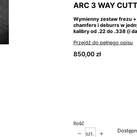
ARC 3 WAY CUTT
Wymienny zestaw frezu + 
chamfers i deburrs w jed
kalibry od .22 do .338 (i 
Przejdź do pełnego opisu
Cena
850,00 zł
Wybierz wariant produk
Poszczególne warianty mog
*
Select an Option
Wybierz
Ilość
Dostępn
szt.