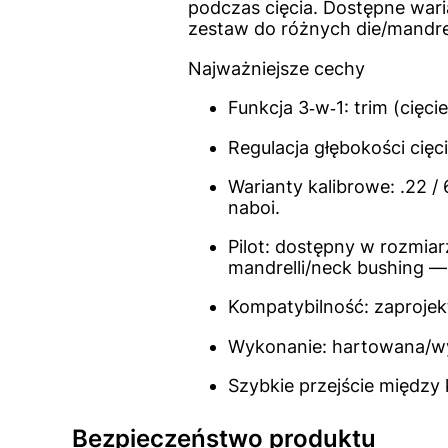
podczas cięcia. Dostępne wari
zestaw do różnych die/mandrel
Najważniejsze cechy
Funkcja 3‑w‑1: trim (cięc
Regulacja głębokości cięc
Warianty kalibrowe: .22 /
naboi.
Pilot: dostępny w rozmia
mandrelli/neck bushing —
Kompatybilność: zaprojek
Wykonanie: hartowana/wyk
Szybkie przejście między 
Bezpieczeństwo produktu