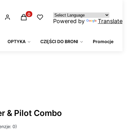
Produkty w koszyku: 0. Zobacz szczegóły
Powered by
Translate
OPTYKA
CZĘŚCI DO BRONI
Promocje
r & Pilot Combo
nzje: 0)