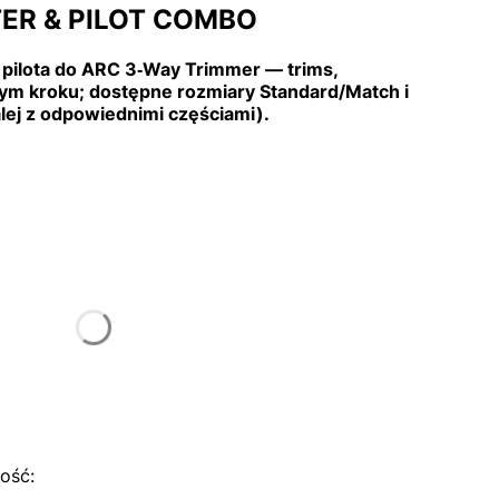
ER & PILOT COMBO
pilota do ARC 3‑Way Trimmer — trims,
nym kroku; dostępne rozmiary Standard/Match i
dalej z odpowiednimi częściami).
tu:
ą różnić się ceną
ość: