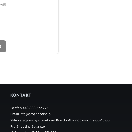
OMS
t
KONTAKT
Telefon +48 888 777 277
Email
info@proshooting.pl
Sklep stacjonarny otwarty od Pon do Pt w godzinach 9:00-15:00
Pro Shooting Sp. z o.o