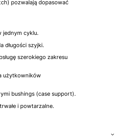
atch) pozwalają dopasować
w jednym cyklu.
 długości szyjki.
obsługę szerokiego zakresu
dla użytkowników
ymi bushings (case support).
rwałe i powtarzalne.