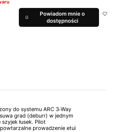
waru
Powiadom mnie o
dostępności
czony do systemu ARC 3‑Way
 usuwa grad (deburr) w jednym
zyjek łusek. Pilot
 powtarzalne prowadzenie etui