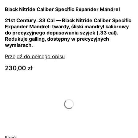
Black Nitride Caliber Specific Expander Mandrel
21st Century .33 Cal — Black Nitride Caliber Specific
Expander Mandrel: twardy, śliski mandryl kalibrowy
do precyzyjnego dopasowania szyjek (.33 cal).
Redukuje galling, dostępny w precyzyjnych
wymiarach.
Przejdź do pełnego opisu
Cena
230,00 zł
Wybierz wariant produktu:
Poszczególne warianty mogą różnić się ceną
*
Size
Wybierz
Ilość