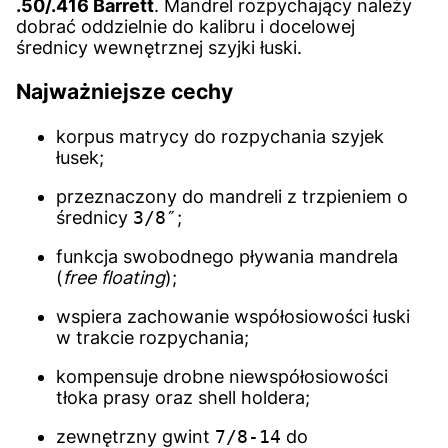
.50/.416 Barrett
. Mandrel rozpychający należy
dobrać oddzielnie do kalibru i docelowej
średnicy wewnętrznej szyjki łuski.
Najważniejsze cechy
korpus matrycy do rozpychania szyjek
łusek;
przeznaczony do mandreli z trzpieniem o
średnicy
3/8″
;
funkcja swobodnego pływania mandrela
(
free floating
);
wspiera zachowanie współosiowości łuski
w trakcie rozpychania;
kompensuje drobne niewspółosiowości
tłoka prasy oraz shell holdera;
zewnętrzny gwint
7/8-14
do