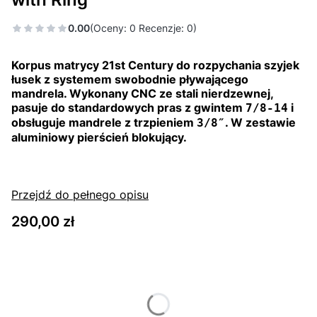
0.00
(Oceny: 0 Recenzje: 0)
Korpus matrycy 21st Century do rozpychania szyjek
łusek z systemem swobodnie pływającego
mandrela. Wykonany CNC ze stali nierdzewnej,
pasuje do standardowych pras z gwintem
i
7/8-14
obsługuje mandrele z trzpieniem
. W zestawie
3/8″
aluminiowy pierścień blokujący.
Przejdź do pełnego opisu
Cena
290,00 zł
Wybierz wariant produktu:
Poszczególne warianty mogą różnić się ceną