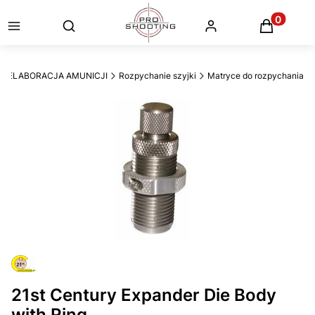
Otwórz wyszukiwarkę
Produkty
ELABORACJA AMUNICJI
Rozpychanie szyjki
Matryce do rozpychania
21st Century Expander Die Body
with Ring