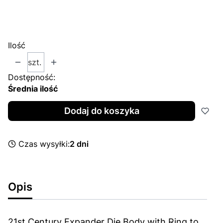
*
Rozmiar
Wybierz
Ilość
szt.
Dostępność:
Średnia ilość
Dodaj do koszyka
Czas wysyłki:
2 dni
Opis
21st Century Expander Die Body with Ring to