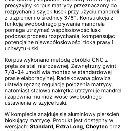
precyzyjny korpus matrycy przeznaczony do
rozpychania szyjek łusek przy użyciu mandreli
z trzpieniem o średnicy
3/8″
. Konstrukcja z
funkcją swobodnego pływania mandrela
pomaga utrzymać współosiowość łuski
podczas procesu rozpychania, kompensując
potencjalne niewspółosiowości tłoka prasy i
uchwytu łuski.
Korpus wykonano metodą obróbki CNC z
pręta ze stali nierdzewnej. Zewnętrzny gwint
7/8-14
umożliwia montaż w standardowej
prasie elaboracyjnej. Radełkowana głowica
ułatwia ręczną regulację położenia matrycy,
natomiast stalowa nakrętka utrzymuje mandrel
i zapewnia mu możliwość swobodnego
ustawienia w szyjce łuski.
W komplecie znajduje się aluminiowy pierścień
blokujący matrycę. Produkt jest dostępny w
wersjach:
Standard
,
Extra Long
,
Cheytec
oraz