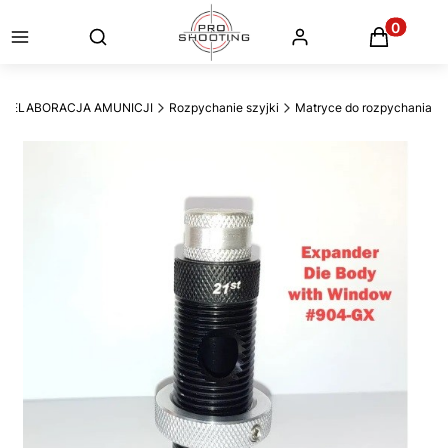
Otwórz wyszukiwarkę
Produkty
ELABORACJA AMUNICJI
Rozpychanie szyjki
Matryce do rozpychania