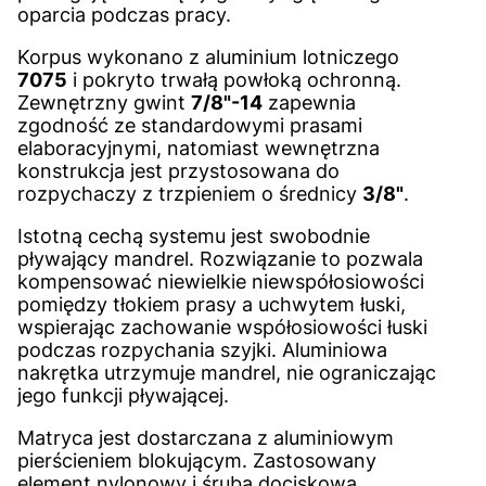
oparcia podczas pracy.
Korpus wykonano z aluminium lotniczego
7075
i pokryto trwałą powłoką ochronną.
Zewnętrzny gwint
7/8"-14
zapewnia
zgodność ze standardowymi prasami
elaboracyjnymi, natomiast wewnętrzna
konstrukcja jest przystosowana do
rozpychaczy z trzpieniem o średnicy
3/8"
.
Istotną cechą systemu jest swobodnie
pływający mandrel. Rozwiązanie to pozwala
kompensować niewielkie niewspółosiowości
pomiędzy tłokiem prasy a uchwytem łuski,
wspierając zachowanie współosiowości łuski
podczas rozpychania szyjki. Aluminiowa
nakrętka utrzymuje mandrel, nie ograniczając
jego funkcji pływającej.
Matryca jest dostarczana z aluminiowym
pierścieniem blokującym. Zastosowany
element nylonowy i śruba dociskowa