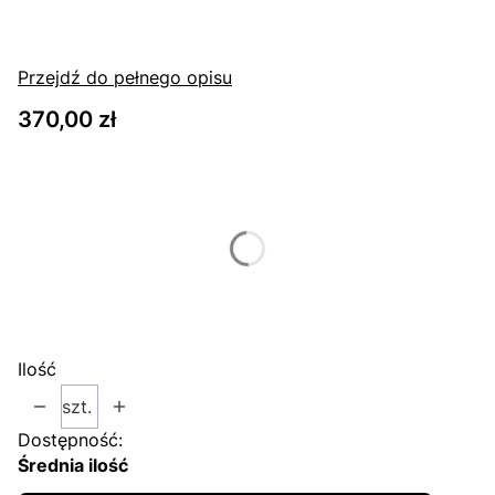
Przejdź do pełnego opisu
Cena
370,00 zł
Wybierz wariant produktu:
Poszczególne warianty mogą różnić się ceną
*
Rozmiar
Wybierz
Ilość
szt.
Dostępność:
Średnia ilość